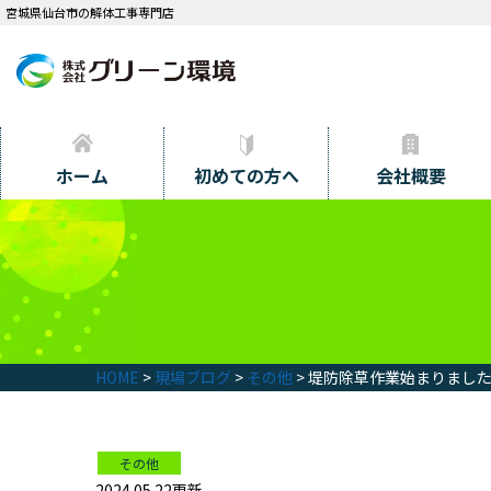
宮城県仙台市の解体工事専門店
ホーム
初めての方へ
会社概要
HOME
>
現場ブログ
>
その他
>
堤防除草作業始まりまし
その他
2024.05.22更新