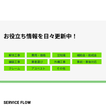
お役立ち情報を日々更新中！
解体工事
費用・価格
豆知識
補助金・助成金
舗装工事
業者選び
外構工事
事前・事後対応
クレーム
アスベスト
その他
SERVICE FLOW