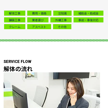
解体工事
費用・価格
豆知識
補助金・助成金
舗装工事
業者選び
外構工事
事前・事後対応
クレーム
アスベスト
その他
SERVICE FLOW
解体の
流れ